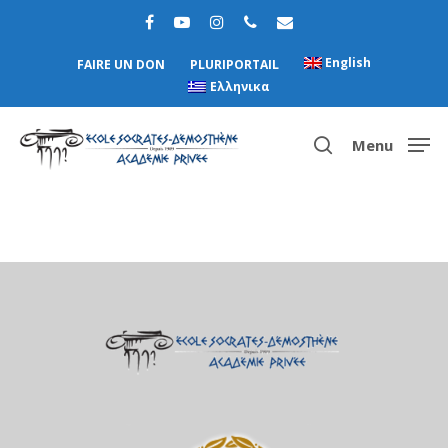
English
FAIRE UN DON
PLURIPORTAIL
Ελληνικα
Menu
Hit enter to search or ESC to close