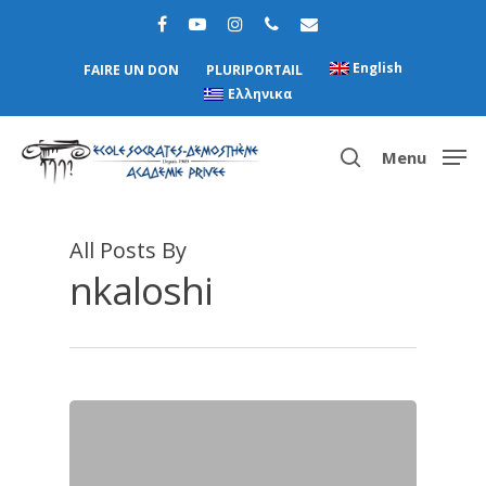
English
FAIRE UN DON
PLURIPORTAIL
Ελληνικα
Menu
All Posts By
Hit enter to search or ESC to close
nkaloshi