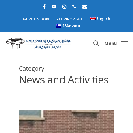
English
FAIRE UN DON
PLURIPORTAIL
Ελληνικα
Menu
Category
Hit enter to search or ESC to close
News and Activities