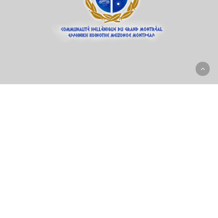
Campus II
soc2@hcgm.org
5757, av. Wilderton
Montréal, Québec H3S 2K8
514-738-2421 #144
Campus III
soc3@hcgm.org