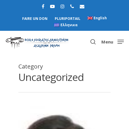
English
FAIRE UN DON
PLURIPORTAIL
Ελληνικα
Menu
Category
Hit enter to search or ESC to close
Uncategorized