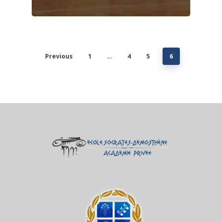
Previous
1
…
4
5
6