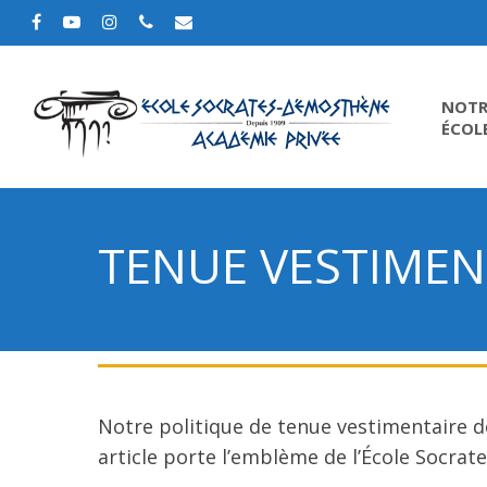
NOTR
ÉCOL
TENUE VESTIMEN
Notre politique de tenue vestimentaire d
article porte l’emblème de l’École Socra
Hit enter to search or ESC to close