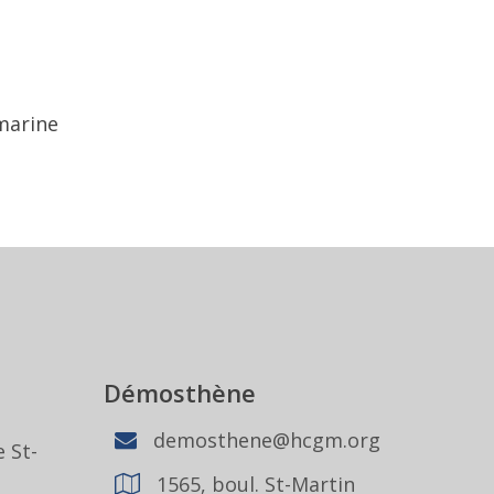
 marine
Démosthène
demosthene@hcgm.org
 St-
1565, boul. St-Martin
1