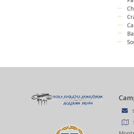
Ch
Cr
Ca
Ba
So
Camp
s
Montr