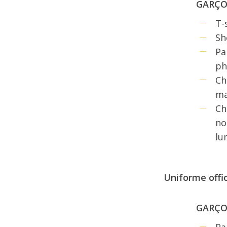
GARÇ
T-
Sh
Pa
ph
Ch
ma
Ch
no
lu
Uniforme offic
GARÇ
Pa