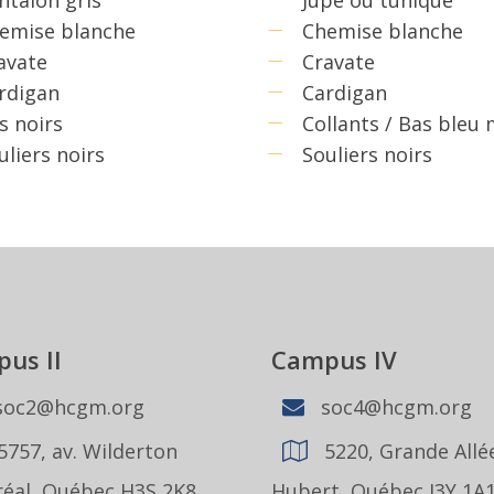
emise blanche
Chemise blanche
avate
Cravate
rdigan
Cardigan
s noirs
Collants / Bas bleu
uliers noirs
Souliers noirs
us II
Campus IV
oc2@hcgm.org
soc4@hcgm.org
5757, av. Wilderton
5220, Grande Allée
éal, Québec H3S 2K8
Hubert, Québec J3Y 1A