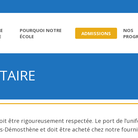
E
POURQUOI NOTRE
NOS
ADMISSIONS
E
ÉCOLE
PROG
TAIRE
oit être rigoureusement respectée. Le port de l’unif
tes-Démosthène et doit être acheté chez notre fourn