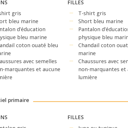
ONS
FILLES
shirt gris
T-shirt gris
ort bleu marine
Short bleu marine
ntalon d’éducation
Pantalon d’éducatio
ysique bleu marine
physique bleu mari
andail coton ouaté bleu
Chandail coton ouat
rine
marine
aussures avec semelles
Chaussures avec se
n-marquantes et aucune
non-marquantes et
mière
lumière
iel primaire
ONS
FILLES
ntalon gris
Jupe ou tunique