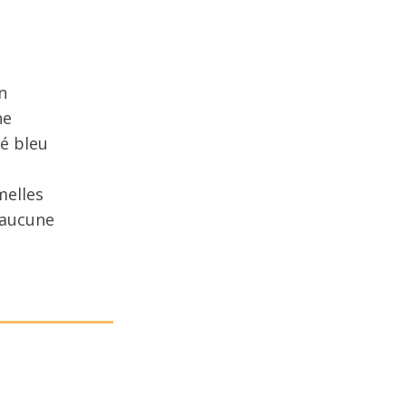
n
ne
é bleu
melles
 aucune