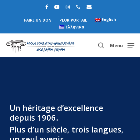
English
FAIRE UN DON
PLURIPORTAIL
Ελληνικα
Menu
Hit enter to search or ESC to close
Un héritage d’excellence
depuis 1906.
Plus d’un siècle, trois langues,
un seul avenir.