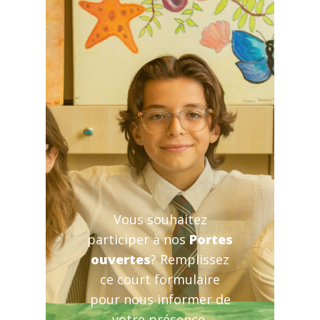
Vous souhaitez
participer à nos
Portes
ouvertes
? Remplissez
ce court formulaire
pour nous informer de
votre présence.