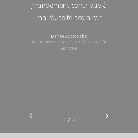
grandement contribué à
ma réussite scolaire.
”
Denise Apostolakis
Baccalauréat en Droit, LL.B. Université de
Montréal
/
1
2
4
3
4