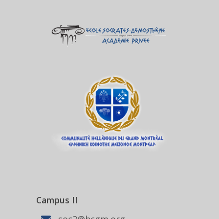
Campus II
soc2@hcgm.org