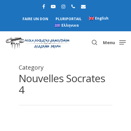
English
FAIRE UN DON
PLURIPORTAIL
Ελληνικα
Menu
Category
Hit enter to search or ESC to close
Nouvelles Socrates
4