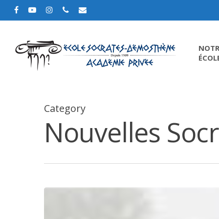
NOTR
ÉCOL
Category
Nouvelles Socr
Hit enter to search or ESC to close