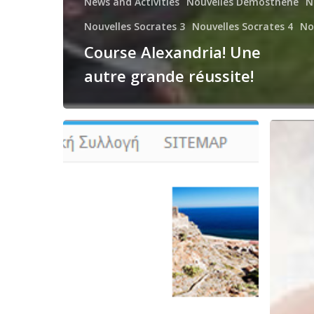
News and Activities
Nouvelles Démosthène
N
Nouvelles Socrates 3
Nouvelles Socrates 4
No
Course Alexandria! Une
autre grande réussite!