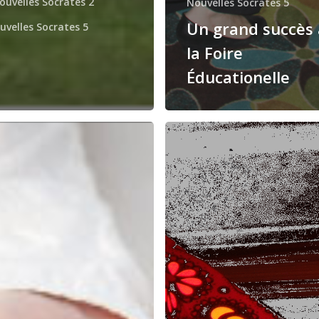
ouvelles Socrates 2
Nouvelles Socrates 5
Un grand succès 
uvelles Socrates 5
la Foire
Éducationelle