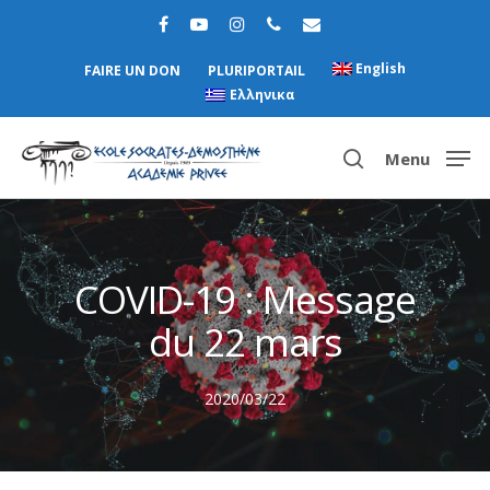
English
FAIRE UN DON
PLURIPORTAIL
Ελληνικα
Menu
Hit enter to search or ESC to close
COVID-19 : Message
du 22 mars
2020/03/22