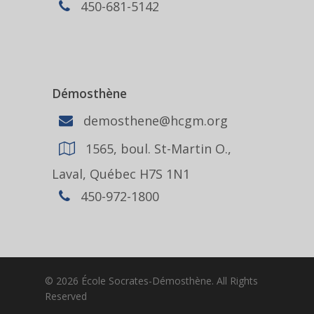
450-681-5142
Démosthène
demosthene@hcgm.org
1565, boul. St-Martin O.,
Laval, Québec H7S 1N1
450-972-1800
© 2026 École Socrates-Démosthène. All Rights
Reserved