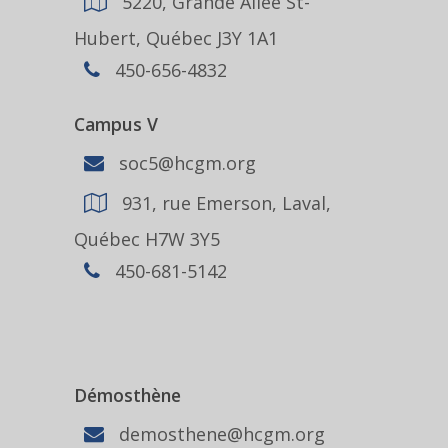
5220, Grande Allée St-
Hubert, Québec J3Y 1A1
450-656-4832
Campus V
soc5@hcgm.org
931, rue Emerson, Laval,
Québec H7W 3Y5
450-681-5142
Démosthène
demosthene@hcgm.org