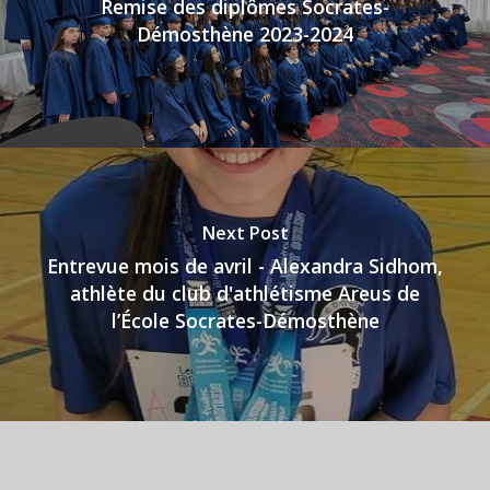
Remise des diplômes Socrates-
Démosthène 2023-2024
Next Post
Entrevue mois de avril - Alexandra Sidhom,
athlète du club d'athlétisme Areus de
l’École Socrates-Démosthène