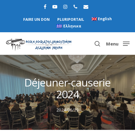
English
FAIRE UN DON
PLURIPORTAIL
Ελληνικα
Menu
Hit enter to search or ESC to close
Déjeuner-causerie
2024
2024/06/19