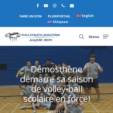
English
FAIRE UN DON
PLURIPORTAIL
Ελληνικα
Menu
Hit enter to search or ESC to close
Démosthène
démarre sa saison
de volley-ball
scolaire en force!
2017/11/16