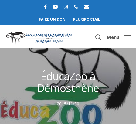
FAIRE UN DON
PLURIPORTAIL
Menu
Hit enter to search or ESC to close
ÉducaZoo à
Démosthène
2015/11/30