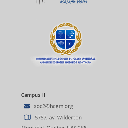
Campus II
soc2@hcgm.org
5757, av. Wilderton
Montréal, Québec H3S 2K8