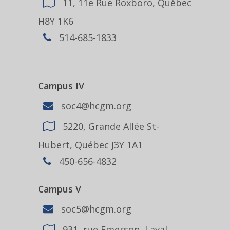
11, 11e Rue Roxboro, Québec
H8Y 1K6
514-685-1833
Campus IV
soc4@hcgm.org
5220, Grande Allée St-
Hubert, Québec J3Y 1A1
450-656-4832
Campus V
soc5@hcgm.org
931, rue Emerson, Laval,