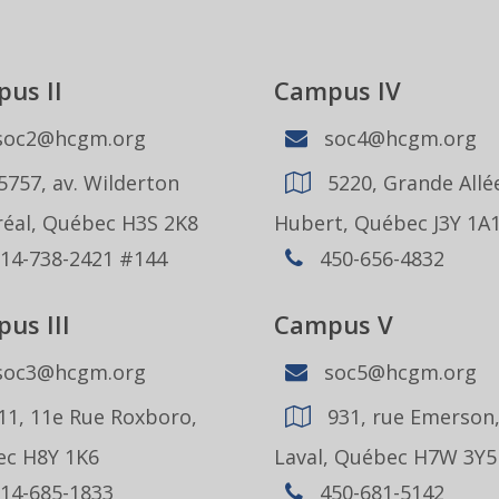
us II
Campus IV
oc2@hcgm.org
soc4@hcgm.org
5757, av. Wilderton
5220, Grande Allée
éal, Québec H3S 2K8
Hubert, Québec J3Y 1A
14-738-2421 #144
450-656-4832
us III
Campus V
oc3@hcgm.org
soc5@hcgm.org
11, 11e Rue Roxboro,
931, rue Emerson
c H8Y 1K6
Laval, Québec H7W 3Y5
14-685-1833
450-681-5142