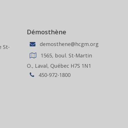
Démosthène
demosthene@hcgm.org
 St-
1565, boul. St-Martin
1
O., Laval, Québec H7S 1N1
450-972-1800
,