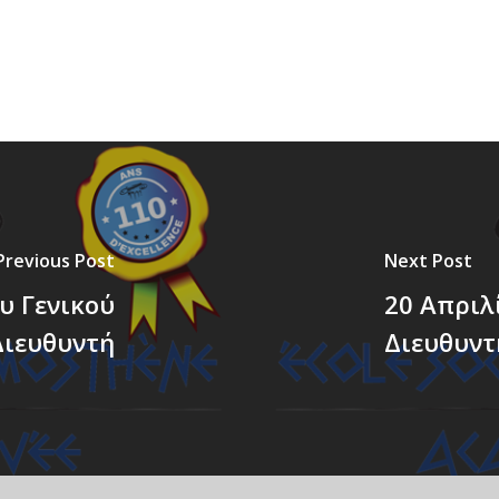
Previous Post
Next Post
υ Γενικού
20 Απριλ
Διευθυντή
Διευθυντ