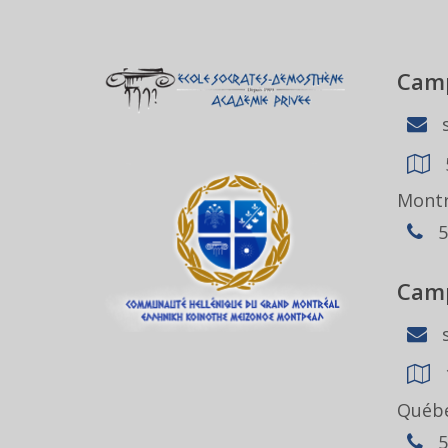
Camp
s
Montr
5
Camp
s
Québe
5