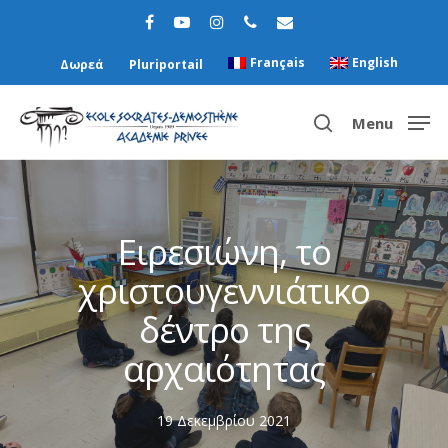
Français
English
Δωρεά
Pluriportail
Menu
Hit enter to search or ESC to close
Ειρεσιώνη, το
χριστουγεννιάτικο
δέντρο της
αρχαιότητας
19 Δεκεμβρίου 2021