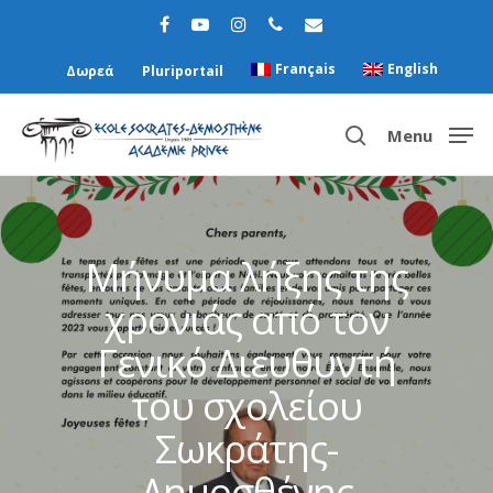
Français
English
Δωρεά
Pluriportail
Menu
Hit enter to search or ESC to close
Μήνυμα λήξης της
χρονιάς από τον
Γενικό Διευθυντή
του σχολείου
Σωκράτης-
Δημοσθένης