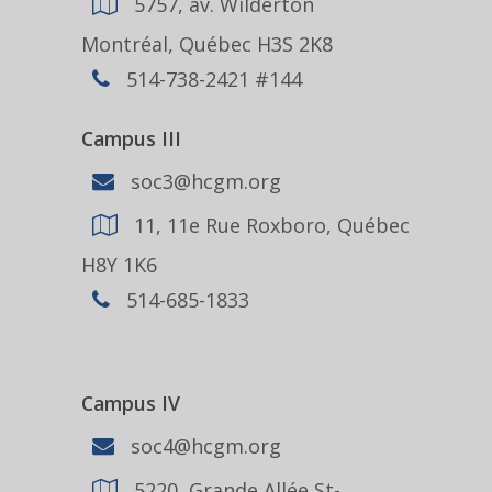
5757, av. Wilderton
Montréal, Québec H3S 2K8
514-738-2421 #144
Campus III
soc3@hcgm.org
11, 11e Rue Roxboro, Québec
H8Y 1K6
514-685-1833
Campus IV
soc4@hcgm.org
5220, Grande Allée St-