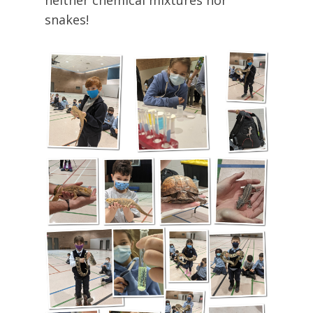
neither chemical mixtures nor
snakes!