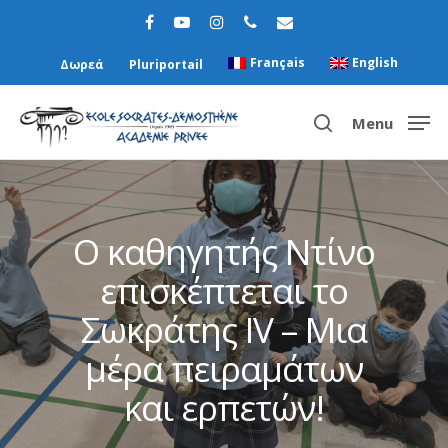
Français
English
Δωρεά
Pluriportail
Menu
Hit enter to search or ESC to close
Ο καθηγητής Ντίνο
επισκέπτεται το
Σωκράτης IV – Μια
μέρα πειραμάτων
και ερπετών!