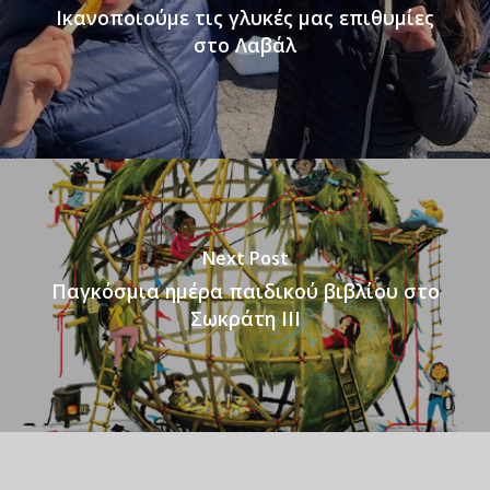
Ικανοποιούμε τις γλυκές μας επιθυμίες
στο Λαβάλ
Next Post
Παγκόσμια ημέρα παιδικού βιβλίου στο
Σωκράτη ΙΙΙ