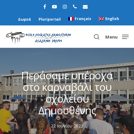
Français
English
Δωρεά
Pluriportail
Menu
Hit enter to search or ESC to close
Περάσαμε υπέροχα
στο καρναβάλι του
σχολείου
Δημοσθένης
22 Ιουνίου 2022