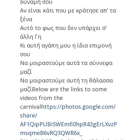
δύναμή σου
Αν είναι κάτι που με κράτησε απ’ τα
ξένα
Αυτό το φως που δεν υπάρχει σ’
άλλη Γη
Κι αυτή αγάπη μου η ίδια επιμονή
σου
Να μοιραστούμε αυτά τα σύννεφα
μαζί
Να μοιραστούμε αυτή τη θάλασσα
μαζίBelow are the links to some
videos from the
carnival
https://photos.google.com/
share/
AF1QipPUBi5WEmfi0hpR43gErLXvzP
msqmeB6vRQ3QWR6x_