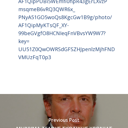
AF1QipPUBi5WEmfi0hpR43gErLXvzP
msqmeB6vRQ3QWR6x_
PNyA51GO5woQs8KgcGw1B9g/photo/
AF1QipMyKTsQF_XY-
99beGVgfO8HCNIeqFnVBvsYW9W7?
key=
UU51Z0QwOWRSdGFSZHJpenlzMjhFND
VMUzFqT0p3
Previous Post