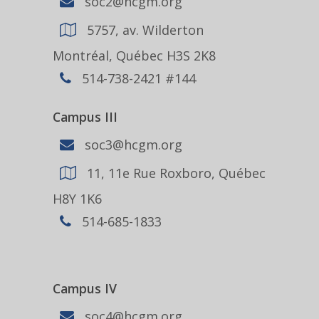
soc2@hcgm.org
5757, av. Wilderton
Montréal, Québec H3S 2K8
514-738-2421 #144
Campus III
soc3@hcgm.org
11, 11e Rue Roxboro, Québec
H8Y 1K6
514-685-1833
Campus IV
soc4@hcgm.org