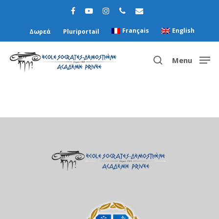
Français
English
Δωρεά
Pluriportail
Menu
Hit enter to search or ESC to close