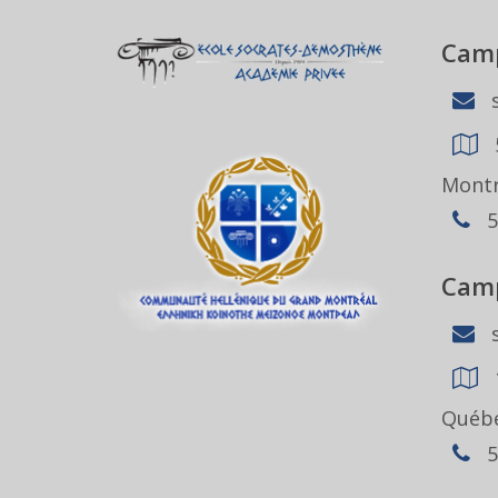
Camp
s
Montr
5
Camp
s
Québe
5