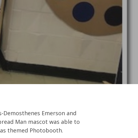
rates-Demosthenes Emerson and
rbread Man mascot was able to
stmas themed Photobooth.