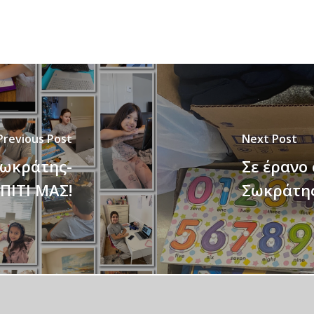
Previous Post
Next Post
Σωκράτης-
Σε έρανο
ΠΙΤΙ ΜΑΣ!
Σωκράτης