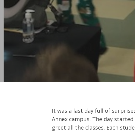
Hit enter to search or ESC to close
It was a last day full of surpr
Annex campus. The day started 
greet all the classes. Each stu