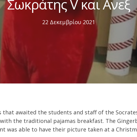
Σωκράτης V και Ανεξ
22 Δεκεμβρίου 2021
ises that awaited the students and staff of the Soc
with the traditional pajamas breakfast. The Ginge
dent was able to have their picture taken at a Chri