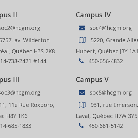
us II
Campus IV
oc2@hcgm.org
soc4@hcgm.org
5757, av. Wilderton
5220, Grande Allée
éal, Québec H3S 2K8
Hubert, Québec J3Y 1A
14-738-2421 #144
450-656-4832
us III
Campus V
oc3@hcgm.org
soc5@hcgm.org
11, 11e Rue Roxboro,
931, rue Emerson
c H8Y 1K6
Laval, Québec H7W 3Y5
14-685-1833
450-681-5142