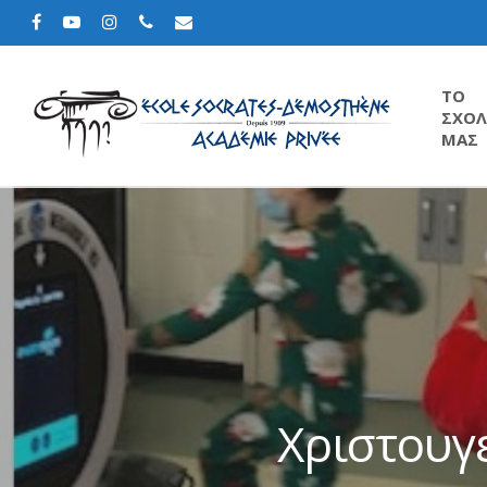
TΟ
ΣΧΟΛ
ΜΑΣ
Χριστουγ