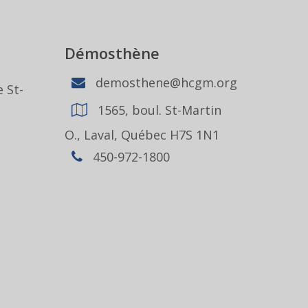
Démosthène
demosthene@hcgm.org
 St-
1565, boul. St-Martin
1
O., Laval, Québec H7S 1N1
450-972-1800
,