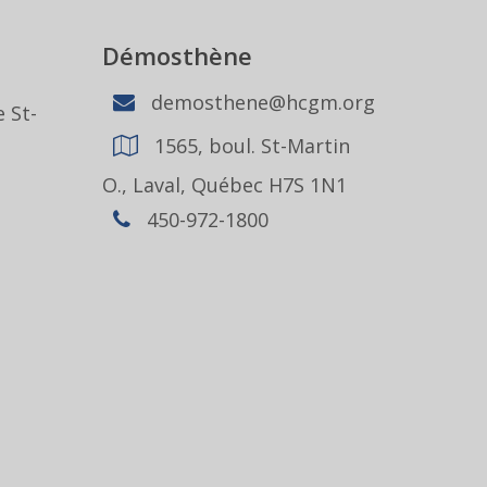
Démosthène
demosthene@hcgm.org
 St-
1565, boul. St-Martin
1
O., Laval, Québec H7S 1N1
450-972-1800
,