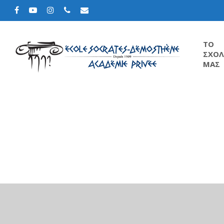
TΟ
ΣΧΟΛ
ΜΑΣ
Hit enter to search or ESC to close