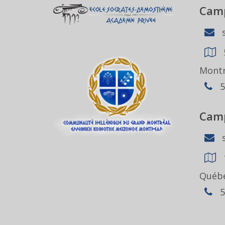
Camp
s
Montr
5
Camp
s
Québe
5