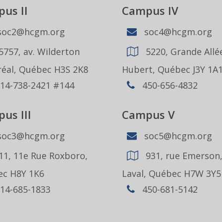
us II
Campus IV
oc2@hcgm.org
soc4@hcgm.org
5757, av. Wilderton
5220, Grande Allée
éal, Québec H3S 2K8
Hubert, Québec J3Y 1A
14-738-2421 #144
450-656-4832
us III
Campus V
oc3@hcgm.org
soc5@hcgm.org
11, 11e Rue Roxboro,
931, rue Emerson
c H8Y 1K6
Laval, Québec H7W 3Y5
14-685-1833
450-681-5142