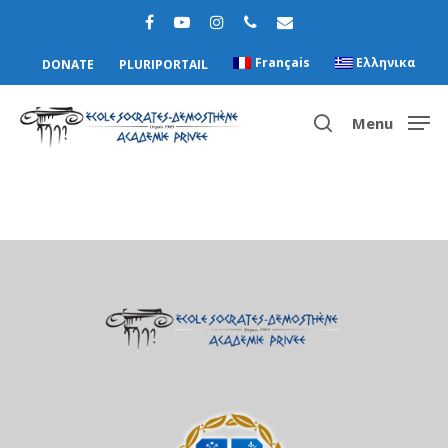
Français
Ελληνικα
DONATE
PLURIPORTAIL
Menu
Hit enter to search or ESC to close