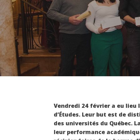
Vendredi 24 février a eu lieu
d’Études. Leur but est de dist
Hit enter to search or ESC to close
des universités du Québec. L
leur performance académique 