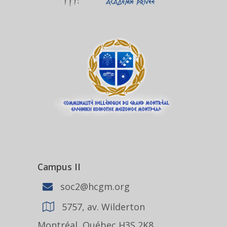
Campus II
soc2@hcgm.org
5757, av. Wilderton
Montréal, Québec H3S 2K8