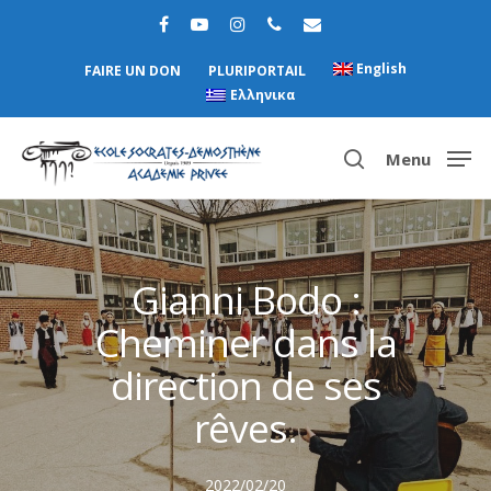
English
FAIRE UN DON
PLURIPORTAIL
Ελληνικα
Menu
Hit enter to search or ESC to close
Gianni Bodo :
Cheminer dans la
direction de ses
rêves.
2022/02/20