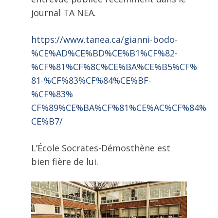
journal TA NEA.
https://www.tanea.ca/gianni-
bodo-
%CE%AD%CE%BD%CE%B1%CF%82-
%CF%81%CF%8C%CE%BA%CE%B5%CF%
81-%CF%83%CF%84%CE%BF-
%CF%83%
CF%89%CE%BA%CF%81%CE%AC%CF%84%
CE%B7/
L’École Socrates-Démosthène est
bien fière de lui.