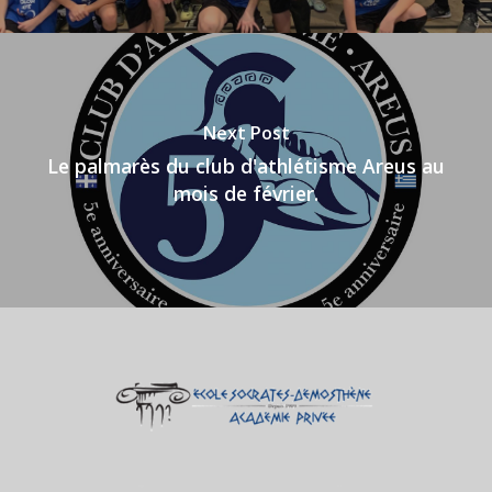
Next Post
Le palmarès du club d'athlétisme Areus au
mois de février.