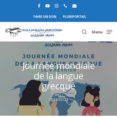
FAIRE UN DON
PLURIPORTAIL
Menu
Hit enter to search or ESC to close
Journée mondiale
de la langue
grecque
2023/02/23