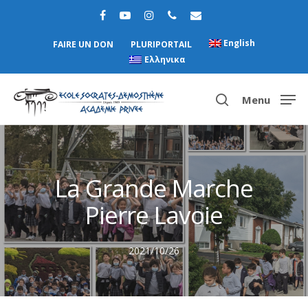
English
FAIRE UN DON
PLURIPORTAIL
Ελληνικα
Menu
Hit enter to search or ESC to close
La Grande Marche
Pierre Lavoie
2021/10/26