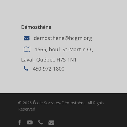
Démosthène
demosthene@hcgm.org
1565, boul. St-Martin O.,
Laval, Québec H7S 1N1
450-972-1800
© 2026 École Socrates-Démosthène. All Rights
Reserved