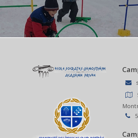
Camp
s
Montr
5
Camp