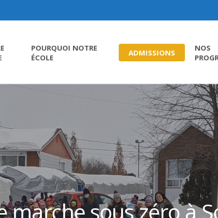
E
POURQUOI NOTRE
NOS
ADMISSIONS
E
ÉCOLE
PROG
e marche sous zéro à So