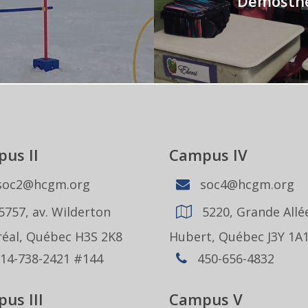
Démosth
us II
Campus IV
oc2@hcgm.org
soc4@hcgm.org
5757, av. Wilderton
5220, Grande Allée
éal, Québec H3S 2K8
Hubert, Québec J3Y 1A
14-738-2421 #144
450-656-4832
us III
Campus V