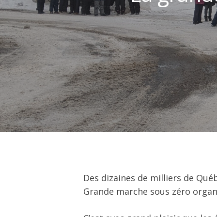
Hit enter to search or ESC to close
Des dizaines de milliers de Québ
Grande marche sous zéro organis