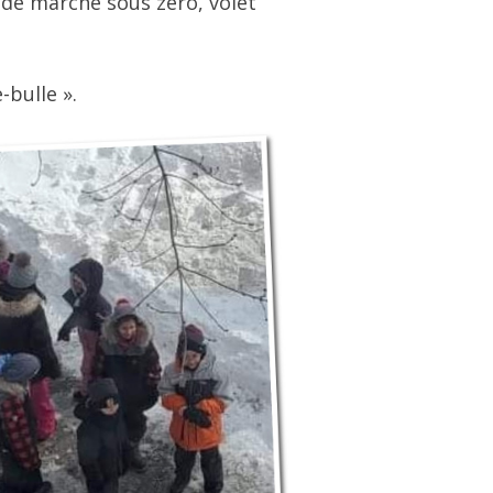
ande marche sous zéro, volet
-bulle ».