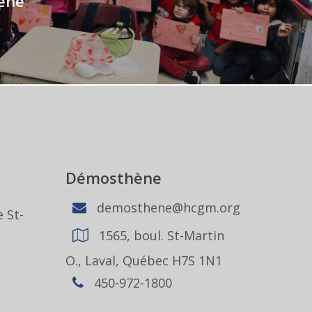
ène
Démosthène
demosthene@hcgm.org
 St-
1565, boul. St-Martin
1
O., Laval, Québec H7S 1N1
450-972-1800