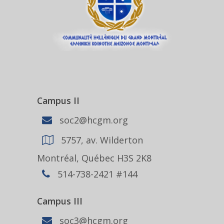
Campus II
soc2@hcgm.org
5757, av. Wilderton
Montréal, Québec H3S 2K8
514-738-2421 #144
Campus III
soc3@hcgm.org