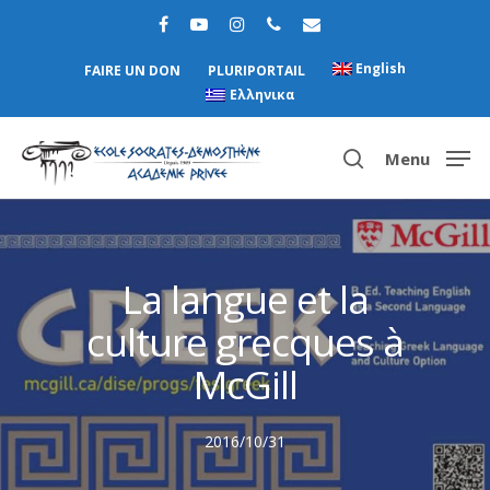
English
FAIRE UN DON
PLURIPORTAIL
Ελληνικα
Menu
Hit enter to search or ESC to close
La langue et la
culture grecques à
McGill
2016/10/31