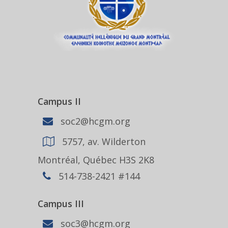
Campus II
soc2@hcgm.org
5757, av. Wilderton
Montréal, Québec H3S 2K8
514-738-2421 #144
Campus III
soc3@hcgm.org