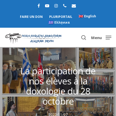
English
FAIRE UN DON
PLURIPORTAIL
Ελληνικα
Menu
Hit enter to search or ESC to close
La participation de
nos élèves à la
doxologie du 28
octobre
2022/11/07