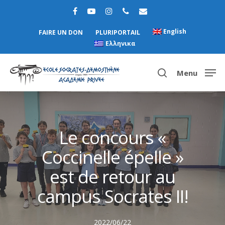
English
FAIRE UN DON
PLURIPORTAIL
Ελληνικα
Menu
Hit enter to search or ESC to close
Le concours «
Coccinelle épelle »
est de retour au
campus Socrates II!
2022/06/22