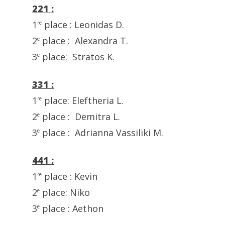
221 :
1
place : Leonidas D.
re
2
place : Alexandra T.
e
3
place: Stratos K.
e
331 :
1
place: Eleftheria L.
re
2
place : Demitra L.
e
3
place : Adrianna Vassiliki M.
e
441 :
1
place : Kevin
re
2
place: Niko
e
3
place : Aethon
e