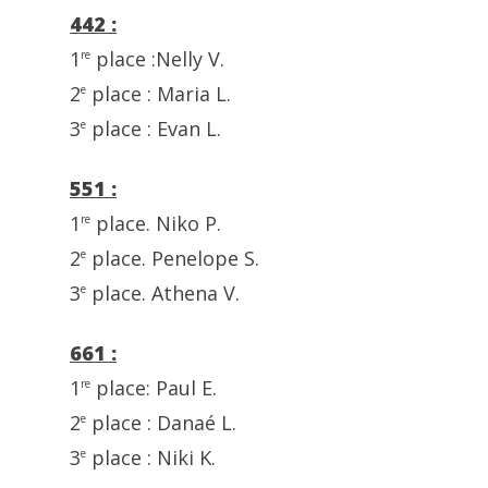
442 :
1
place :Nelly V.
re
2
place : Maria L.
e
3
place : Evan L.
e
551 :
1
place. Niko P.
re
2
place. Penelope S.
e
3
place. Athena V.
e
661 :
1
place: Paul E.
re
2
place : Danaé L.
e
3
place : Niki K.
e