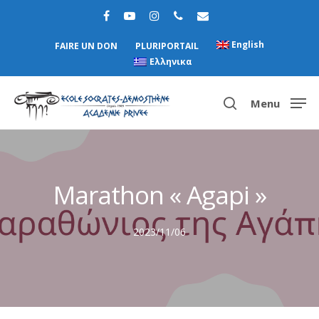
English
FAIRE UN DON
PLURIPORTAIL
Ελληνικα
Menu
Hit enter to search or ESC to close
Marathon « Agapi »
2023/11/06