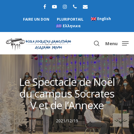
English
FAIRE UN DON
PLURIPORTAIL
Ελληνικα
Menu
Hit enter to search or ESC to close
Le Spectacle de Noël
du campus Socrates
V et de l’Annexe
2021/12/19