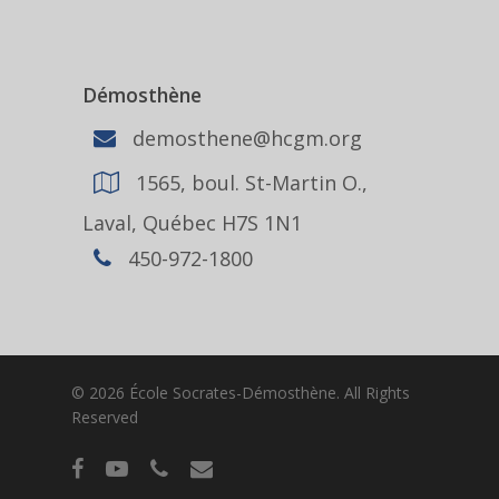
Démosthène
demosthene@hcgm.org
1565, boul. St-Martin O.,
Laval, Québec H7S 1N1
450-972-1800
© 2026 École Socrates-Démosthène. All Rights
Reserved