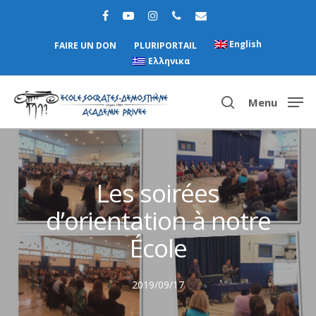
English
FAIRE UN DON
PLURIPORTAIL
Ελληνικα
Menu
Hit enter to search or ESC to close
Les soirées
d’orientation à notre
École
2019/09/17