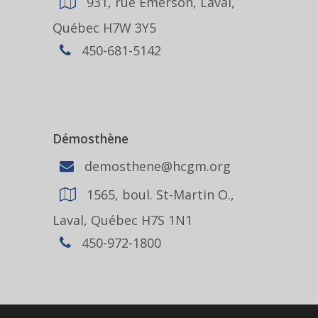
931, rue Emerson, Laval,
Québec H7W 3Y5
450-681-5142
Démosthène
demosthene@hcgm.org
1565, boul. St-Martin O.,
Laval, Québec H7S 1N1
450-972-1800