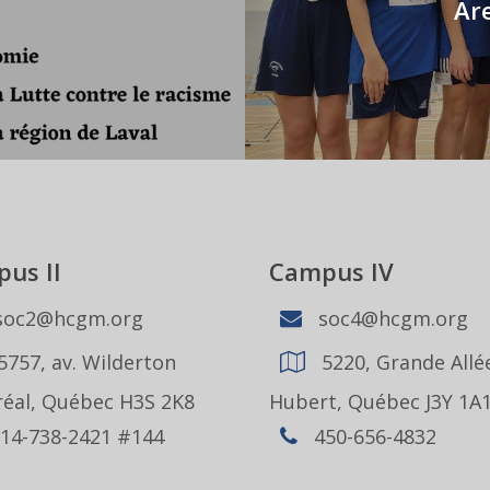
Are
us II
Campus IV
oc2@hcgm.org
soc4@hcgm.org
5757, av. Wilderton
5220, Grande Allée
éal, Québec H3S 2K8
Hubert, Québec J3Y 1A
14-738-2421 #144
450-656-4832