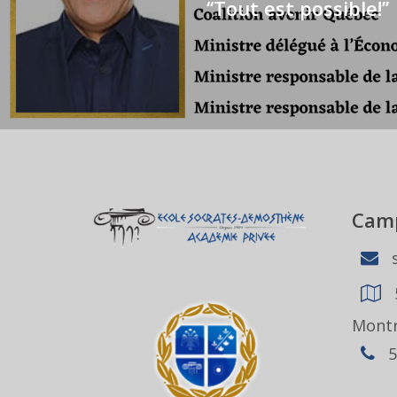
‘‘Tout est possible!’’
Camp
s
Montr
5