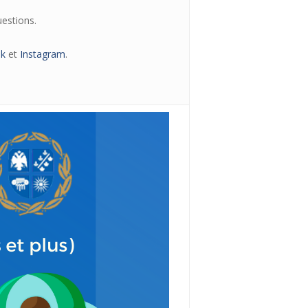
uestions.
k
et
Instagram
.