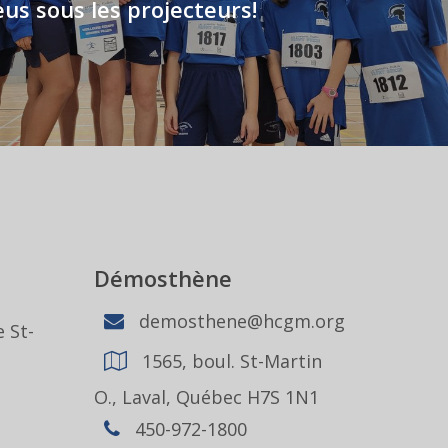
us sous les projecteurs!
Démosthène
demosthene@hcgm.org
 St-
1565, boul. St-Martin
1
O., Laval, Québec H7S 1N1
450-972-1800