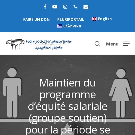
English
FAIRE UN DON
PLURIPORTAIL
Ελληνικα
Menu
Hit enter to search or ESC to close
Maintien du
programme
d’équité salariale
(groupe soutien)
pour la période se