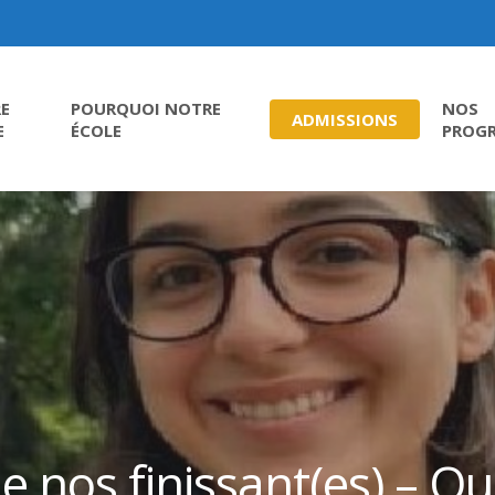
E
POURQUOI NOTRE
NOS
ADMISSIONS
E
ÉCOLE
PROG
e nos finissant(es) – Q