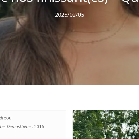
2025/02/05
ndreou
rates-Démosthène
: 2016