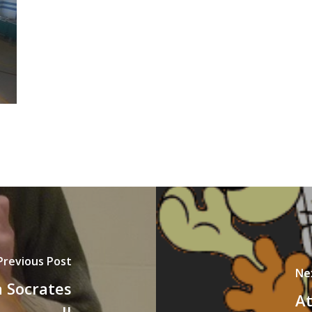
Previous Post
Ne
à Socrates
At