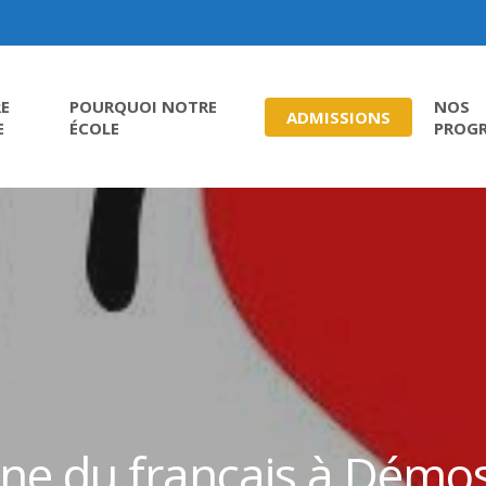
E
POURQUOI NOTRE
NOS
ADMISSIONS
E
ÉCOLE
PROG
ne du français à Démo