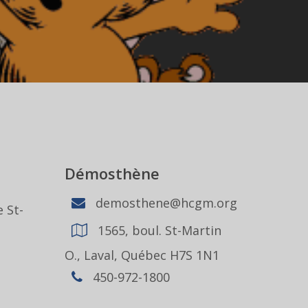
Démosthène
demosthene@hcgm.org
 St-
1565, boul. St-Martin
1
O., Laval, Québec H7S 1N1
450-972-1800