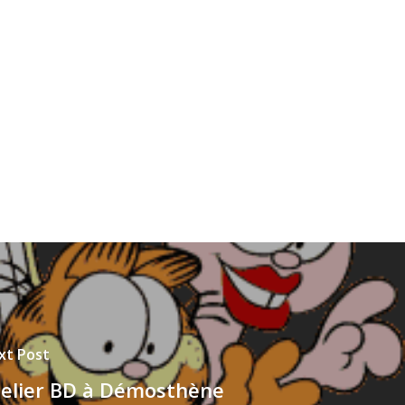
xt Post
elier BD à Démosthène