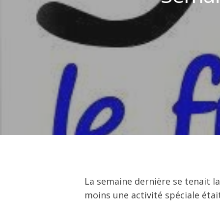
Hit enter to search or ESC to close
La semaine dernière se tenait l
moins une activité spéciale étai