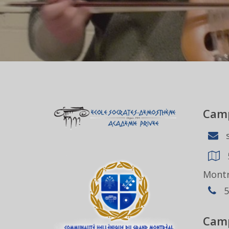
Camp
s
Montr
5
Camp