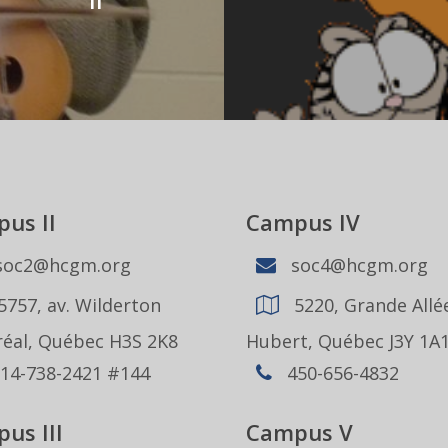
II
us II
Campus IV
oc2@hcgm.org
soc4@hcgm.org
5757, av. Wilderton
5220, Grande Allée
éal, Québec H3S 2K8
Hubert, Québec J3Y 1A
14-738-2421 #144
450-656-4832
us III
Campus V