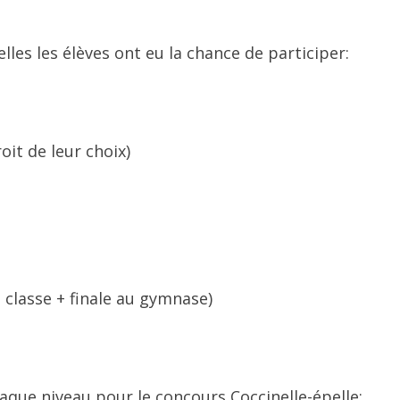
uelles les élèves ont eu la chance de participer:
oit de leur choix)
 classe + finale au gymnase)
haque niveau pour le concours Coccinelle-épelle: