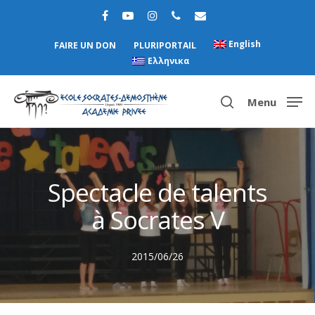
English
FAIRE UN DON
PLURIPORTAIL
Ελληνικα
Menu
Hit enter to search or ESC to close
Spectacle de talents
à Socrates V
2015/06/26