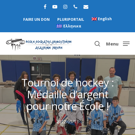
English
FAIRE UN DON
PLURIPORTAIL
Ελληνικα
Menu
Hit enter to search or ESC to close
Tournoi de hockey :
Médaille d’argent
pour notre École !
2022/05/13