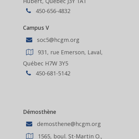
Hubert, Québec J3Y 1A1
450-656-4832
Campus V
soc5@hcgm.org
931, rue Emerson, Laval,
Québec H7W 3Y5
450-681-5142
Démosthène
demosthene@hcgm.org
1565, boul. St-Martin O.,