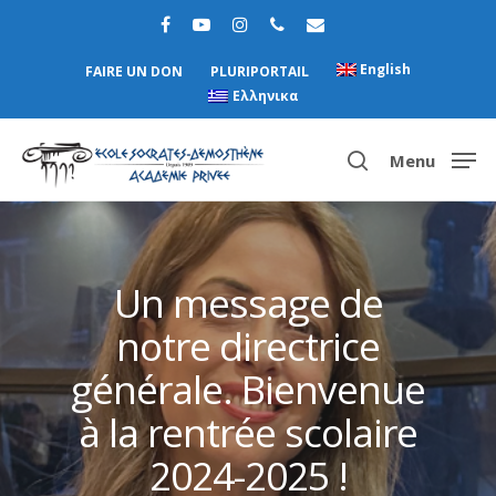
English
FAIRE UN DON
PLURIPORTAIL
Ελληνικα
Menu
Hit enter to search or ESC to close
Un message de
notre directrice
générale. Bienvenue
à la rentrée scolaire
2024-2025 !