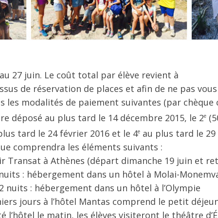
u 27 juin. Le coût total par élève revient à
ocessus de réservation de places et afin de ne pas vou
 les modalités de paiement suivantes (par chèque c
re déposé au plus tard le 14 décembre 2015, le 2
(5
e
lus tard le 24 février 2016 et le 4
au plus tard 
e
que comprendra les éléments suivants :
Air Transat à Athènes (départ dimanche 19 juin et ret
3 nuits : hébergement dans un hôtel à Molai-Monemva
t 2 nuits : hébergement dans un hôtel à l’Olympie
iers jours à l’hôtel Mantas comprend le petit déjeun
é l’hôtel le matin, les élèves visiteront le théâtre d