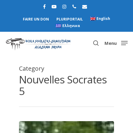
English
FAIRE UN DON
PLURIPORTAIL
Ελληνικα
Menu
Category
Hit enter to search or ESC to close
Nouvelles Socrates
5