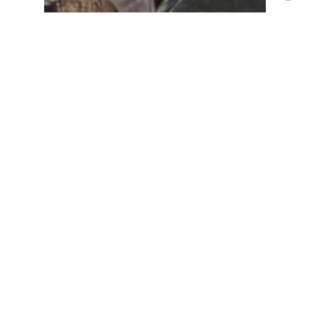
News and Activities
Nouvelles Démosthène
Nouvelles Socrates 2
Nouvelles Socrates 3
Nouvelles Socrates 4
Nouvelles Socrates 5
La magie de Noël rayonne
dans nos campus !