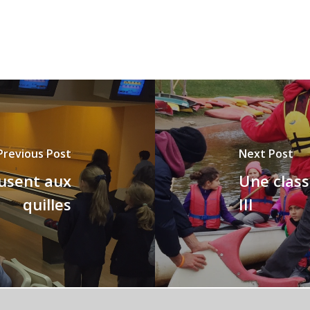
Previous Post
Next Post
musent aux
Une class
quilles
III