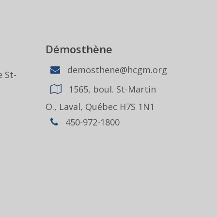
Démosthène
demosthene@hcgm.org
 St-
1565, boul. St-Martin
1
O., Laval, Québec H7S 1N1
450-972-1800
,