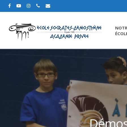
NOTR
ÉCOL
Démost