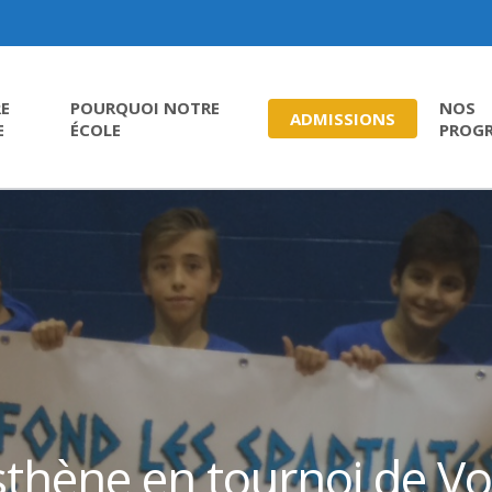
E
POURQUOI NOTRE
NOS
ADMISSIONS
E
ÉCOLE
PROG
hène en tournoi de Vol