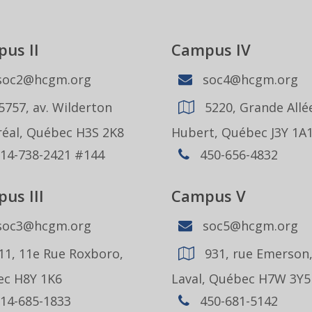
us II
Campus IV
oc2@hcgm.org
soc4@hcgm.org
5757, av. Wilderton
5220, Grande Allée
éal, Québec H3S 2K8
Hubert, Québec J3Y 1A
14-738-2421 #144
450-656-4832
us III
Campus V
oc3@hcgm.org
soc5@hcgm.org
11, 11e Rue Roxboro,
931, rue Emerson
c H8Y 1K6
Laval, Québec H7W 3Y5
14-685-1833
450-681-5142