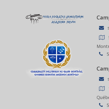
Camp
s
Montr
5
Camp
s
Québe
5