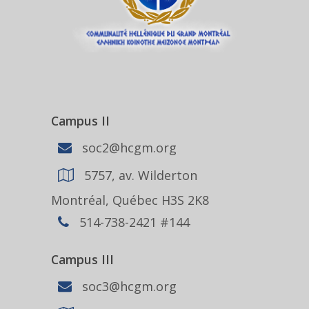
Campus II
soc2@hcgm.org
5757, av. Wilderton
Montréal, Québec H3S 2K8
514-738-2421 #144
Campus III
soc3@hcgm.org