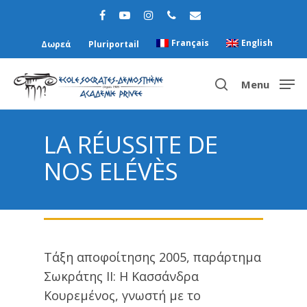
Français
English
Δωρεά
Pluriportail
Menu
LA RÉUSSITE DE
Hit enter to search or ESC to close
NOS ELÉVÈS
Τάξη αποφοίτησης 2005, παράρτημα
Σωκράτης ΙΙ: Η Κασσάνδρα
Κουρεμένος, γνωστή με το