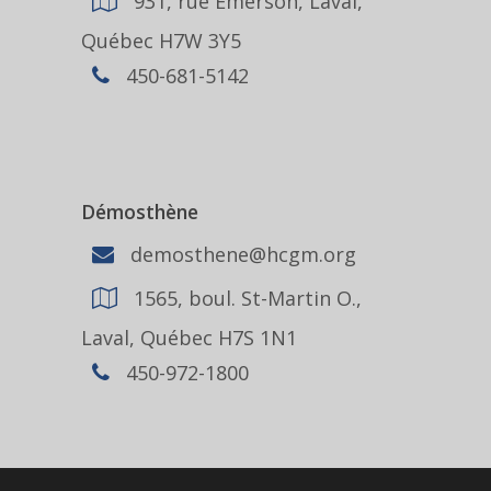
931, rue Emerson, Laval,
Québec H7W 3Y5
450-681-5142
Démosthène
demosthene@hcgm.org
1565, boul. St-Martin O.,
Laval, Québec H7S 1N1
450-972-1800