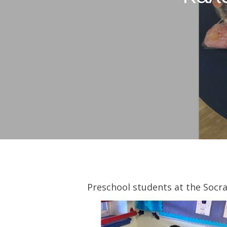
Preschool students at the Socra
Hit enter to search or ESC to close