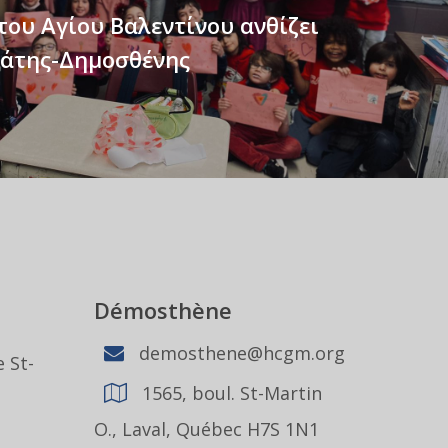
του Αγίου Βαλεντίνου ανθίζει
άτης-Δημοσθένης
Démosthène
demosthene@hcgm.org
 St-
1565, boul. St-Martin
1
O., Laval, Québec H7S 1N1