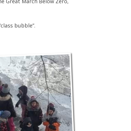
the Great March Below Zero,
“class bubble”.