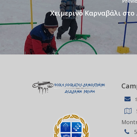
Previ
Χειμερινό Καρναβάλι στο
Camp
s
Montr
5