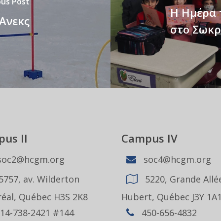
ous Post
Η Ημέρα 
 Ανεκς
στο Σωκρ
us II
Campus IV
oc2@hcgm.org
soc4@hcgm.org
5757, av. Wilderton
5220, Grande Allée
éal, Québec H3S 2K8
Hubert, Québec J3Y 1A
14-738-2421 #144
450-656-4832