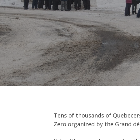
Hit enter to search or ESC to close
Tens of thousands of Quebecers
Zero organized by the Grand déf