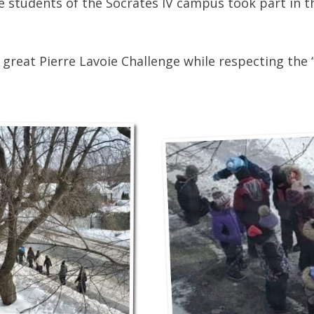
the students of the Socrates IV campus took part in 
.
great Pierre Lavoie Challenge while respecting the 