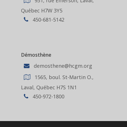
931, rue Emerson, Laval,
Québec H7W 3Y5
450-681-5142
Démosthène
demosthene@hcgm.org
1565, boul. St-Martin O.,
Laval, Québec H7S 1N1
450-972-1800