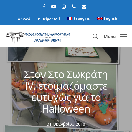
Français
English
Δωρεά
Pluriportail
Menu
Hit enter to search or ESC to close
Στον Στο Σωκράτη
ΙV, ετοιμαζόμαστε
ευτυχώς για το
Halloween
31 Οκτωβρίου 2018