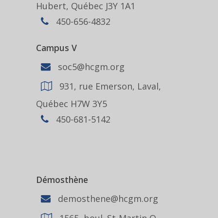
Hubert, Québec J3Y 1A1
450-656-4832
Campus V
soc5@hcgm.org
931, rue Emerson, Laval,
Québec H7W 3Y5
450-681-5142
Démosthène
demosthene@hcgm.org
1565, boul. St-Martin O.,